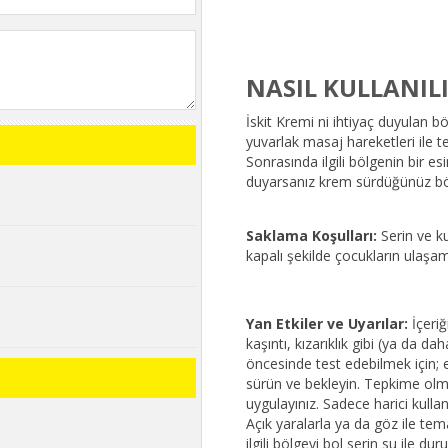
NASIL KULLANIL
İskit Kremi ni ihtiyaç duyulan b
yuvarlak masaj hareketleri ile t
Sonrasında ilgili bölgenin bir e
duyarsanız krem sürdüğünüz bölg
Saklama Koşulları:
Serin ve k
kapalı şekilde çocukların ulaşa
Yan Etkiler ve Uyarılar:
İçeriğ
kaşıntı, kızarıklık gibi (ya da dah
öncesinde test edebilmek için; el
sürün ve bekleyin. Tepkime olm
uygulayınız. Sadece harici kull
Açık yaralarla ya da göz ile te
ilgili bölgeyi bol serin su ile dur