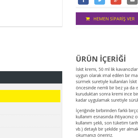
HEMEN SİPARİŞ VER
ÜRÜN İÇERİĞİ
İskit kremi, 50 ml lik kavanozl
uygun olarak imal edilen bir mas
sürmek suretiyle kullanılan İski
öncesinde nemli bir bez ya da ısl
kuruduktan sonra kremi ince bir
kadar uygulamak suretiyle sürül
İçeriğinde birbirinden farklı bir
kullanım esnasında ihtiyacınız ol
kullanım şekli, son tüketim tarihi,
vb.) detaylı bir şekilde yer al
okumanızı öneririz.