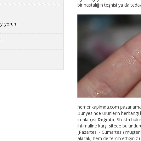
bir hastalığın teşhisi ya da teda
aylıyorum
m
hemenkapimda.com pazarlama amac
Bünyesinde ürünlerin herhangi bi
imalatçısı
Değildir
. Stokta bul
ihtimaline karşı sitede bulundur
(Pazartesi - Cumartesi) müşteri t
alacak, hem de tercih ettiğiniz 