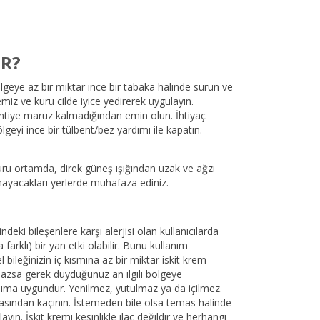
IR?
ölgeye az bir miktar ince bir tabaka halinde sürün ve
emiz ve kuru cilde iyice yedirerek uygulayın.
sintiye maruz kalmadığından emin olun. İhtiyaç
eyi ince bir tülbent/bez yardımı ile kapatın.
uru ortamda, direk güneş ışığından uzak ve ağzı
mayacakları yerlerde muhafaza ediniz.
indeki bileşenlere karşı alerjisi olan kullanıcılarda
a farklı) bir yan etki olabilir. Bunu kullanım
 bileğinizin iç kısmına az bir miktar iskit krem
azsa gerek duyduğunuz an ilgili bölgeye
anıma uygundur. Yenilmez, yutulmaz ya da içilmez.
masından kaçının. İstemeden bile olsa temas halinde
ulayın. İskit kremi kesinlikle ilaç değildir ve herhangi