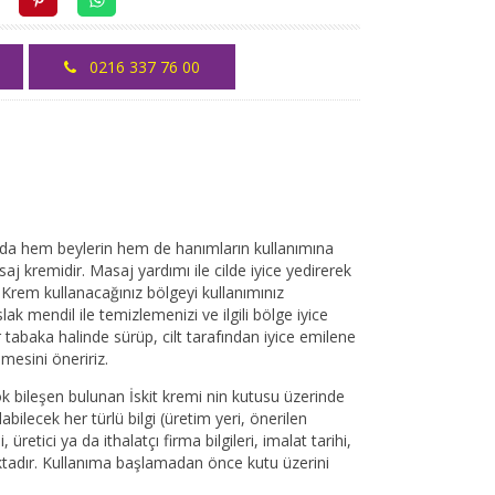
0216 337 76 00
arda hem beylerin hem de hanımların kullanımına
aj kremidir. Masaj yardımı ile cilde iyice yedirerek
t Krem kullanacağınız bölgeyi kullanımınız
ak mendil ile temizlemenizi ve ilgili bölge iyice
 tabaka halinde sürüp, cilt tarafından iyice emilene
mesini öneririz.
çok bileşen bulunan İskit kremi nin kutusu üzerinde
abilecek her türlü bilgi (üretim yeri, önerilen
 üretici ya da ithalatçı firma bilgileri, imalat tarihi,
maktadır. Kullanıma başlamadan önce kutu üzerini